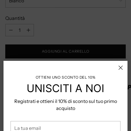
Quantità
Quantità
AGGIUNGI AL CARRELLO
PAGA CON CARTA,PAYPAL O KLARNA
OTTIENI UNO SCONTO DEL 10%
UNISCITI A NOI
Registrati e ottieni il 10% di sconto sul tuo primo
Valutati
4.5/5
basato su
+1573 Clienti
acquisto
Clicca qui per la
Guida Taglie
La