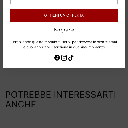
tua
Hai domande? Contattaci su whatsapp +39
email
3341682781
OTTIENI UN'OFFERTA
Spedizione Gratuita per ordini superiori a 79,99 Euro
No grazie
Compilando questo modulo, ti iscrivi per ricevere le nostre email
COME POSSO PAGARE?
e puoi annullare l'iscrizione in qualsiasi momento
TEMPI E COSTI DI SPEDIZIONE
Aggiungere
un
POTREBBE INTERESSARTI
prodotto
ANCHE
al
carrello...