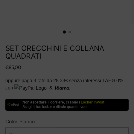
SET ORECCHINI E COLLANA
QUADRATI
Prezzo
€85,00
di
oppure paga 3 rate da
28.33€
senza interessi TAEG 0%
listino
con
&
Non aspettare il corriere, ci sono i
Locker InPost!
Scegli il tuo locker e ritiralo quando vuoi
Color:
Bianco