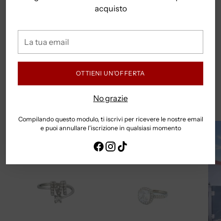
TEMPI E COSTI DI SPEDIZIONE
acquisto
La
Aggiungere
tua
un
FUORI TUTTO
email
prodotto
al
OTTIENI UN'OFFERTA
Scopri tutti i prodotti in promo
carrello...
No grazie
Scopri di più
Compilando questo modulo, ti iscrivi per ricevere le nostre email
e puoi annullare l'iscrizione in qualsiasi momento