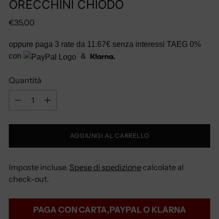
ORECCHINI CHIODO
Prezzo
€35,00
di
oppure paga 3 rate da
11.67€
senza interessi TAEG 0%
listino
con
&
Quantità
Quantità
AGGIUNGI AL CARRELLO
Imposte incluse.
Spese di spedizione
calcolate al
check-out.
PAGA CON CARTA,PAYPAL O KLARNA