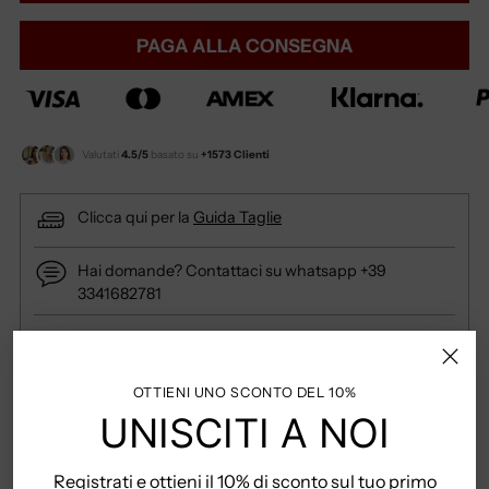
PAGA ALLA CONSEGNA
Valutati
4.5/5
basato su
+1573 Clienti
Clicca qui per la
Guida Taglie
Hai domande? Contattaci su whatsapp +39
3341682781
Spedizione Gratuita per ordini superiori a 79 Euro
OTTIENI UNO SCONTO DEL 10%
UNISCITI A NOI
COME POSSO PAGARE?
Registrati e ottieni il 10% di sconto sul tuo primo