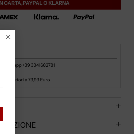
N CARTA,PAYPAL O KLARNA
e
u whatsapp +39 3341682781
ni superiori a 79,99 Euro
RE?
PEDIZIONE