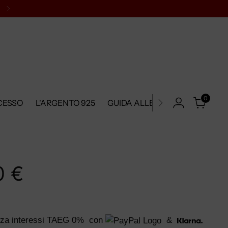
0
CESSO
L'ARGENTO 925
GUIDA ALLE TAGLIE
METODI
0 €
za interessi TAEG 0%
con
&