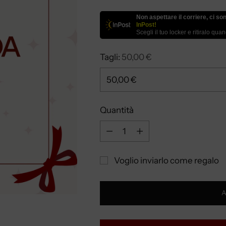
Non aspettare il corriere, ci so
InPost!
Scegli il tuo locker e ritiralo qua
Tagli:
50,00 €
Quantità
Quantità
Voglio inviarlo come regalo
A