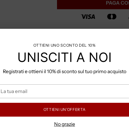
PAGA CO
Valutati
4.5/5
basato su
+1573 Clienti
OTTIENI UNO SCONTO DEL 10%
Clicca qui per la
Guida Tagli
UNISCITI A NOI
Hai domande? Contattaci s
Registrati e ottieni il 10% di sconto sul tuo primo acquisto
Spedizione Gratuita per ordi
a
ua
COME POSSO PAGA
mail
OTTIENI UN'OFFERTA
TEMPI E COSTI DI S
No grazie