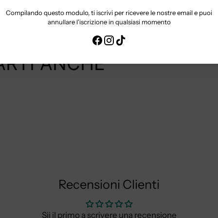
Compilando questo modulo, ti iscrivi per ricevere le nostre email e puoi
Aggiungere
annullare l'iscrizione in qualsiasi momento
un
prodotto
ARTI ANCHE
al
carrello...
Recensioni Clienti
Sii il primo a scrivere una recensione