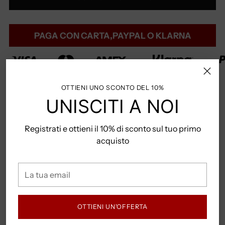
PAGA CON CARTA,PAYPAL O KLARNA
Valutati
4.5/5
basato su
+1573 Clienti
OTTIENI UNO SCONTO DEL 10%
UNISCITI A NOI
Clicca qui per la
Guida Taglie
Registrati e ottieni il 10% di sconto sul tuo primo
Hai domande? Contattaci su whatsapp +39
acquisto
3341682781
La
Spedizione Gratuita per ordini superiori a 79,99 Euro
tua
email
OTTIENI UN'OFFERTA
COME POSSO PAGARE?