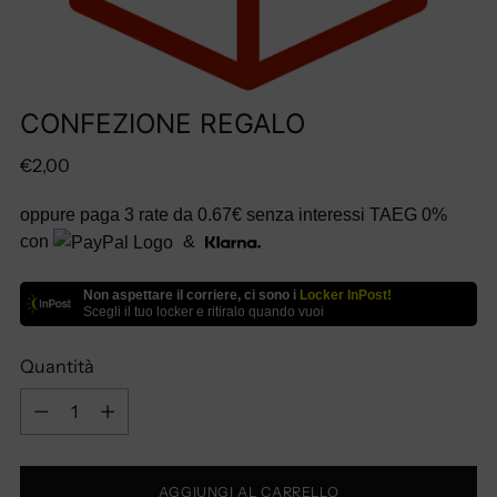
CONFEZIONE REGALO
Prezzo
€2,00
di
oppure paga 3 rate da
0.67€
senza interessi TAEG 0%
listino
con
&
Non aspettare il corriere, ci sono i
Locker InPost!
Scegli il tuo locker e ritiralo quando vuoi
Quantità
Quantità
AGGIUNGI AL CARRELLO