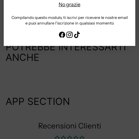
No grazie
TEMPI E COSTI DI SPEDIZIONE
Compilando questo modulo, ti iscrivi per ricevere le nostre email
e puoi annullare l'iscrizione in qualsiasi momento
Aggiungere
un
POTREBBE INTERESSARTI
prodotto
ANCHE
al
carrello...
APP SECTION
Recensioni Clienti