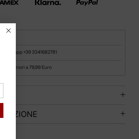
e
u whatsapp +39 3341682781
ni superiori a 79,99 Euro
RE?
PEDIZIONE