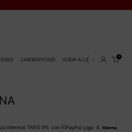
0
CESSO
L'ARGENTO 925
GUIDA ALLE TAGLIE
METODI
INA
za interessi TAEG 0%
con
&