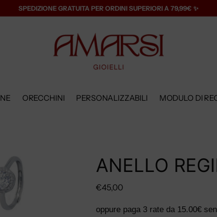
SPEDIZIONE GRATUITA PER ORDINI SUPERIORI A 79,99€ ✨
ANE
ORECCHINI
PERSONALIZZABILI
MODULO DI RE
ANELLO REG
Prezzo
€45,00
di
oppure paga 3 rate da
15.00€
sen
listino