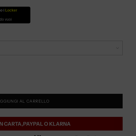
no i
Locker
ndo vuoi
GGIUNGI AL CARRELLO
N CARTA,PAYPAL O KLARNA