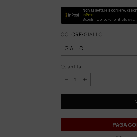
Non aspettare il corriere, ci so
InPost!
Scegli il tuo locker e ritiralo qua
COLORE:
GIALLO
Quantità
Quantità
A
PAGA CO