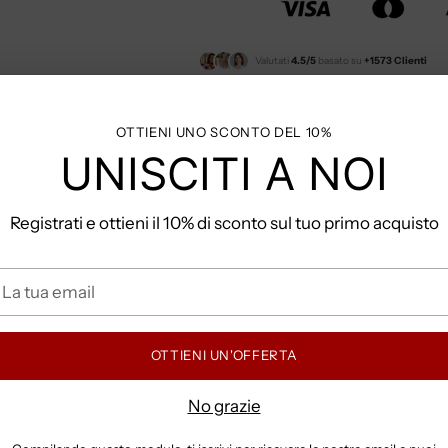
Valutati
4.5/5
basato su
+1573 Clienti
Clicca qui per la
Guida Tagli
OTTIENI UNO SCONTO DEL 10%
UNISCITI A NOI
Hai domande? Contattaci s
Spedizione Gratuita per ordi
Registrati e ottieni il 10% di sconto sul tuo primo acquisto
a
COME POSSO PAGA
ua
mail
OTTIENI UN'OFFERTA
TEMPI E COSTI DI S
No grazie
Aggiungere