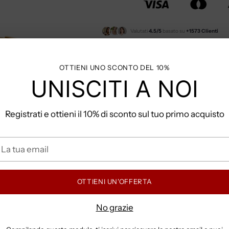
Valutati
4.5/5
basato su
+1573 Clienti
Clicca qui per la
Guida Tagli
OTTIENI UNO SCONTO DEL 10%
UNISCITI A NOI
Hai domande? Contattaci s
Spedizione Gratuita per ordi
Registrati e ottieni il 10% di sconto sul tuo primo acquisto
a
COME POSSO PAGA
ua
mail
OTTIENI UN'OFFERTA
TEMPI E COSTI DI S
No grazie
Aggiungere