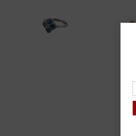
L
t
e