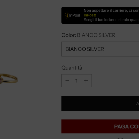
Non aspettare il corriere, ci so
InPost!
Scegli il tuo locker e ritiralo qua
Color:
BIANCO SILVER
Quantità
Quantità
A
PAGA CO