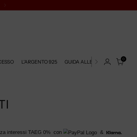
0
CESSO
L'ARGENTO 925
GUIDA ALLE TAGLIE
METODI
TI
za interessi TAEG 0%
con
&