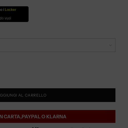
no i
Locker
ndo vuoi
GGIUNGI AL CARRELLO
N CARTA,PAYPAL O KLARNA