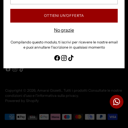
tua
INFO LEGALI E SPEDIZIONI
email
OTTIENI UN'OFFERTA
ISCRIVITI ALLA NOSTRA NEWSLETTER
ISCRIVITI ALLA NEWSLETTER E RICEVI SUBITO IL 10% DI SCONTO DA
No grazie
UTILIZZARE PER IL TUO PRIMO ORDINE
Compilando questo modulo, ti iscrivi per ricevere le nostre email
La
e puoi annullare l'iscrizione in qualsiasi momento
ISCRIVITI
tua
email
Copyright © 2026,
Amarsi Gioielli.
. Tutti i prodotti Consultate le nostre
condizioni d'uso e l'informativa sulla privacy.
Powered by Shopify